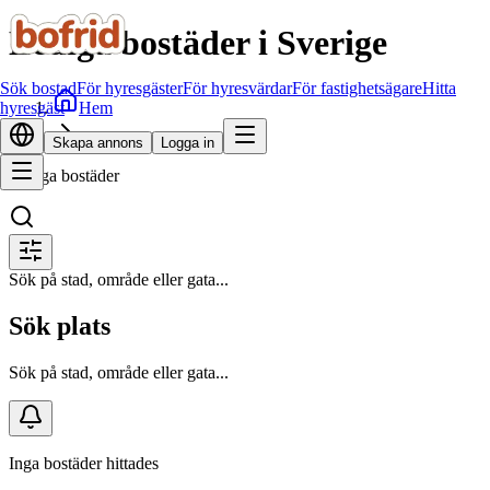
Lediga bostäder i Sverige
Sök bostad
För hyresgäster
För hyresvärdar
För fastighetsägare
Hitta
Hem
hyresgäst
Sök bostad
Skapa annons
Logga in
Lediga bostäder
Sök på stad, område eller gata...
Sök plats
Sök på stad, område eller gata...
Inga bostäder hittades