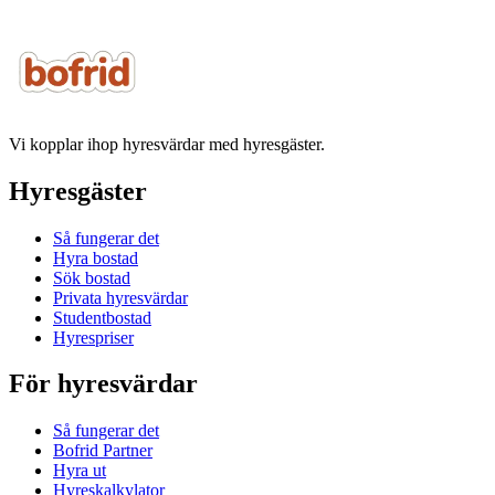
Vi kopplar ihop hyresvärdar med hyresgäster.
Hyresgäster
Så fungerar det
Hyra bostad
Sök bostad
Privata hyresvärdar
Studentbostad
Hyrespriser
För hyresvärdar
Så fungerar det
Bofrid Partner
Hyra ut
Hyreskalkylator