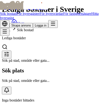
bofrid
bofrid
Lediga bostäder i Sverige
Sök bostad
För hyresgäster
För hyresvärdar
För fastighetsägare
Hitta
hyresgäst
Hem
Skapa annons
Logga in
Sök bostad
Lediga bostäder
Sök på stad, område eller gata...
Sök plats
Sök på stad, område eller gata...
Inga bostäder hittades