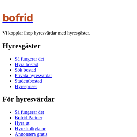
bofrid
Vi kopplar ihop hyresvärdar med hyresgäster.
Hyresgäster
Så fungerar det
Hyra bostad
Sök bostad
Privata hyresvärdar
Studentbostad
Hyrespriser
För hyresvärdar
Så fungerar det
Bofrid Partner
Hyra ut
Hyreskalkylator
Annonsera gratis