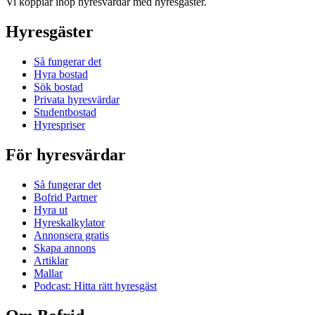
Vi kopplar ihop hyresvärdar med hyresgäster.
Hyresgäster
Så fungerar det
Hyra bostad
Sök bostad
Privata hyresvärdar
Studentbostad
Hyrespriser
För hyresvärdar
Så fungerar det
Bofrid Partner
Hyra ut
Hyreskalkylator
Annonsera gratis
Skapa annons
Artiklar
Mallar
Podcast: Hitta rätt hyresgäst