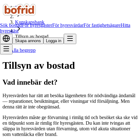
Hem
Kunskapsbank
Sök bostad
För hyresgäster
För hyresvärdar
För fastighetsägare
Hitta
hyresgäst
Tillsyn av bostad
Skapa annons
Logga in
Alla begrepp
Tillsyn av bostad
Vad innebär det?
Hyresvärden har rätt att besöka lägenheten för nödvändiga ändamål
— reparationer, besiktningar, eller visningar vid försäljning. Men
denna rätt är inte obegränsad.
Hyresvärden måste ge förvarning i rimlig tid och besöket ska ske vid
en tidpunkt som är rimlig för hyresgästen. Du kan inte tvingas att
släppa in hyresvärden utan förvarning, utom vid akuta situationer
som vattenläcka eller brand.