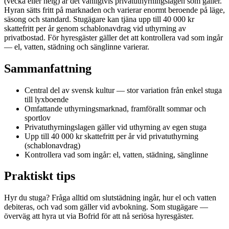
(vecka eller helg) är det vanligtvis privatuthyrningslagen som gäller.
Hyran sätts fritt på marknaden och varierar enormt beroende på läge,
säsong och standard. Stugägare kan tjäna upp till 40 000 kr
skattefritt per år genom schablonavdrag vid uthyrning av
privatbostad. För hyresgäster gäller det att kontrollera vad som ingår
— el, vatten, städning och sänglinne varierar.
Sammanfattning
Central del av svensk kultur — stor variation från enkel stuga
till lyxboende
Omfattande uthyrningsmarknad, framförallt sommar och
sportlov
Privatuthyrningslagen gäller vid uthyrning av egen stuga
Upp till 40 000 kr skattefritt per år vid privatuthyrning
(schablonavdrag)
Kontrollera vad som ingår: el, vatten, städning, sänglinne
Praktiskt tips
Hyr du stuga? Fråga alltid om slutstädning ingår, hur el och vatten
debiteras, och vad som gäller vid avbokning. Som stugägare —
överväg att hyra ut via Bofrid för att nå seriösa hyresgäster.