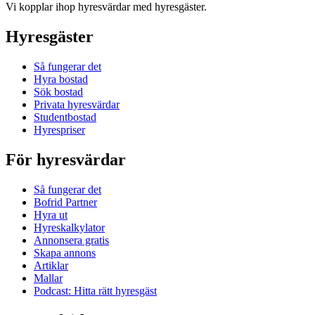
Vi kopplar ihop hyresvärdar med hyresgäster.
Hyresgäster
Så fungerar det
Hyra bostad
Sök bostad
Privata hyresvärdar
Studentbostad
Hyrespriser
För hyresvärdar
Så fungerar det
Bofrid Partner
Hyra ut
Hyreskalkylator
Annonsera gratis
Skapa annons
Artiklar
Mallar
Podcast: Hitta rätt hyresgäst