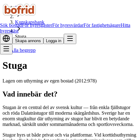
Hem
Kunskapsbank
Sök bostad
För hyresgäster
För hyresvärdar
För fastighetsägare
Hitta
hyresgäst
Stuga
Skapa annons
Logga in
Alla begrepp
Stuga
Lagen om uthyrning av egen bostad (2012:978)
Vad innebär det?
Stugan är en central del av svensk kultur — från enkla fjällstugor
och röda Dalaträstugor till moderna skärgårdshus. Sverige har en
enorm stugkultur där uthyrning av stugor har blivit en betydande
marknad, särskilt under sommarmånaderna och sportlovsveckorna.
Stugor hyrs ut både privat och via plattformar. Vid korttidsuthyrning