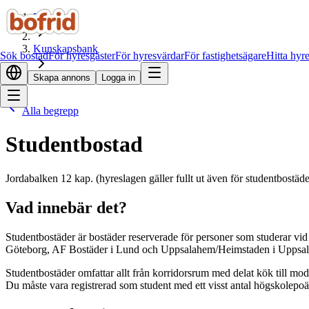
Hem
Kunskapsbank
Sök bostad
För hyresgäster
För hyresvärdar
För fastighetsägare
Hitta hyr
Skapa annons
Logga in
Studentbostad
Alla begrepp
Studentbostad
Jordabalken 12 kap. (hyreslagen gäller fullt ut även för studentbostäde
Vad innebär det?
Studentbostäder är bostäder reserverade för personer som studerar vi
Göteborg, AF Bostäder i Lund och Uppsalahem/Heimstaden i Uppsala. K
Studentbostäder omfattar allt från korridorsrum med delat kök till mod
Du måste vara registrerad som student med ett visst antal högskolepoä