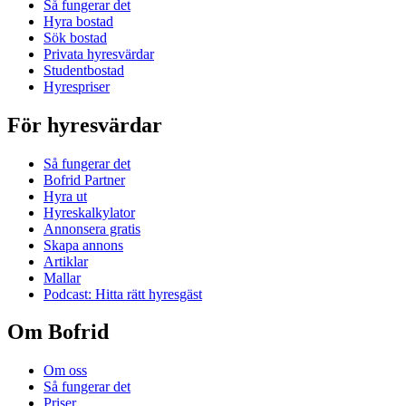
Så fungerar det
Hyra bostad
Sök bostad
Privata hyresvärdar
Studentbostad
Hyrespriser
För hyresvärdar
Så fungerar det
Bofrid Partner
Hyra ut
Hyreskalkylator
Annonsera gratis
Skapa annons
Artiklar
Mallar
Podcast: Hitta rätt hyresgäst
Om Bofrid
Om oss
Så fungerar det
Priser