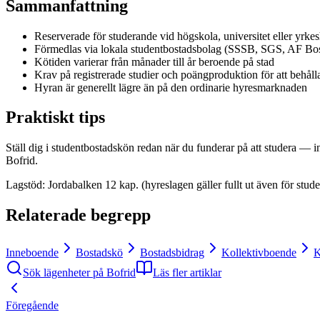
Sammanfattning
Reserverade för studerande vid högskola, universitet eller yrke
Förmedlas via lokala studentbostadsbolag (SSSB, SGS, AF Bost
Kötiden varierar från månader till år beroende på stad
Krav på registrerade studier och poängproduktion för att behåll
Hyran är generellt lägre än på den ordinarie hyresmarknaden
Praktiskt tips
Ställ dig i studentbostadskön redan när du funderar på att studera — in
Bofrid.
Lagstöd
:
Jordabalken 12 kap. (hyreslagen gäller fullt ut även för stud
Relaterade begrepp
Inneboende
Bostadskö
Bostadsbidrag
Kollektivboende
K
Sök lägenheter på Bofrid
Läs fler artiklar
Föregående