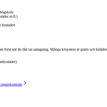
shögskola
äder m.fl.)
a bostaden
te först när du fått sin antagning. Många kösystem är gratis och kötiden 
entbostäder)
ompiskontrakt