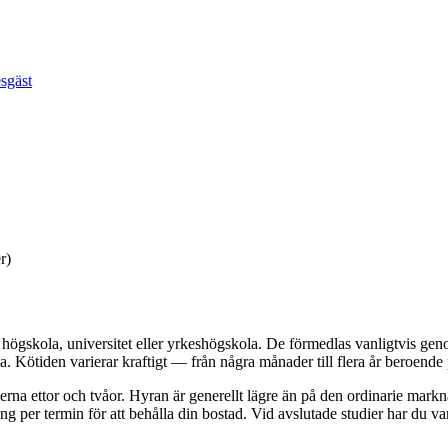
esgäst
r)
d högskola, universitet eller yrkeshögskola. De förmedlas vanligtvis 
ötiden varierar kraftigt — från några månader till flera år beroende 
erna ettor och tvåor. Hyran är generellt lägre än på den ordinarie markn
ng per termin för att behålla din bostad. Vid avslutade studier har du v