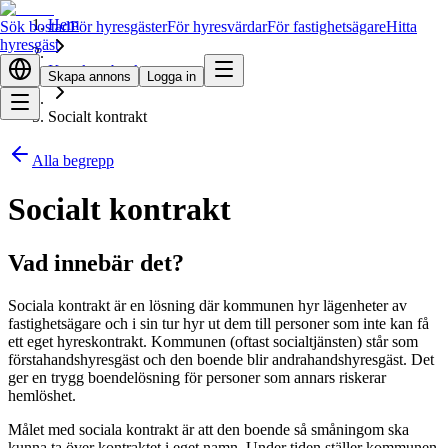
Hem
Sök bostad
För hyresgäster
För hyresvärdar
För fastighetsägare
Hitta
hyresgäst
Kunskapsbank
Skapa annons
Logga in
Socialt kontrakt
Alla begrepp
Socialt kontrakt
Vad innebär det?
Sociala kontrakt är en lösning där kommunen hyr lägenheter av
fastighetsägare och i sin tur hyr ut dem till personer som inte kan få
ett eget hyreskontrakt. Kommunen (oftast socialtjänsten) står som
förstahandshyresgäst och den boende blir andrahandshyresgäst. Det
ger en trygg boendelösning för personer som annars riskerar
hemlöshet.
Målet med sociala kontrakt är att den boende så småningom ska
kunna ta över kontraktet i eget namn. Under tiden ställer kommunen