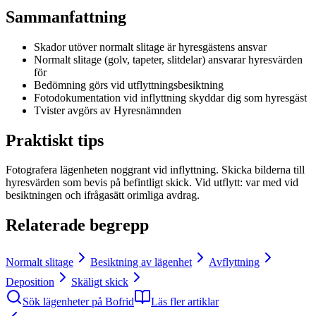
Sammanfattning
Skador utöver normalt slitage är hyresgästens ansvar
Normalt slitage (golv, tapeter, slitdelar) ansvarar hyresvärden
för
Bedömning görs vid utflyttningsbesiktning
Fotodokumentation vid inflyttning skyddar dig som hyresgäst
Tvister avgörs av Hyresnämnden
Praktiskt tips
Fotografera lägenheten noggrant vid inflyttning. Skicka bilderna till
hyresvärden som bevis på befintligt skick. Vid utflytt: var med vid
besiktningen och ifrågasätt orimliga avdrag.
Relaterade begrepp
Normalt slitage
Besiktning av lägenhet
Avflyttning
Deposition
Skäligt skick
Sök lägenheter på Bofrid
Läs fler artiklar