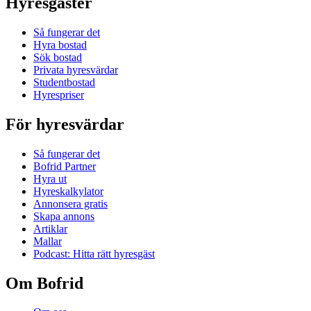
Hyresgäster
Så fungerar det
Hyra bostad
Sök bostad
Privata hyresvärdar
Studentbostad
Hyrespriser
För hyresvärdar
Så fungerar det
Bofrid Partner
Hyra ut
Hyreskalkylator
Annonsera gratis
Skapa annons
Artiklar
Mallar
Podcast: Hitta rätt hyresgäst
Om Bofrid