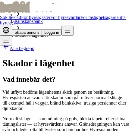
bofrid
bofrid
Hem
Sök bostad
För hyresgäster
För hyresvärdar
För fastighetsägare
Hitta
Kunskapsbank
hyresgäst
Skapa annons
Logga in
Skador i lägenhet
Alla begrepp
Skador i lägenhet
Vad innebär det?
Vid utflytt bedöms lägenhetens skick genom en besiktning.
Hyresgästen ansvarar för skador som går utöver normalt slitage —
till exempel hål i väggar, bränd bänkskiva, trasiga persienner eller
djurskador.
Normalt slitage — som nötning på golv, blekta tapeter eller slitna
tätningslister — är hyresvärdens ansvar. Gränsdragningen kan vara
svår och leder ofta till tvister som hamnar hos Hyresnämnden.