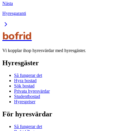
Nästa
Hyresgaranti
bofrid
Vi kopplar ihop hyresvärdar med hyresgäster.
Hyresgäster
Så fungerar det
Hyra bostad
Sök bostad
Privata hyresvärdar
Studentbostad
Hyrespriser
För hyresvärdar
Så fungerar det