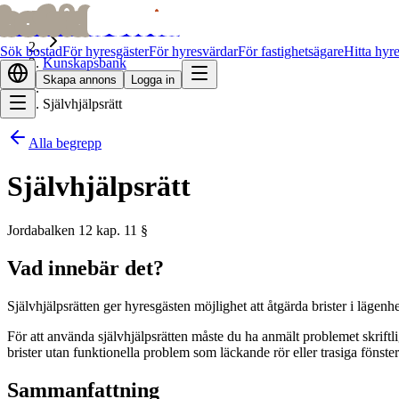
bofrid
bofrid
Hem
Sök bostad
För hyresgäster
För hyresvärdar
För fastighetsägare
Hitta hyr
Kunskapsbank
Skapa annons
Logga in
Självhjälpsrätt
Alla begrepp
Självhjälpsrätt
Jordabalken 12 kap. 11 §
Vad innebär det?
Självhjälpsrätten ger hyresgästen möjlighet att åtgärda brister i läge
För att använda självhjälpsrätten måste du ha anmält problemet skriftlig
brister utan funktionella problem som läckande rör eller trasiga fönster
Sammanfattning