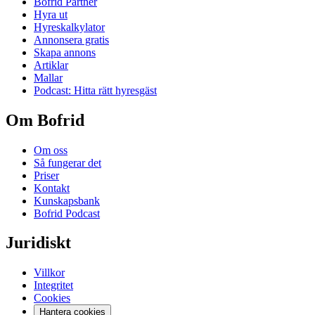
Bofrid Partner
Hyra ut
Hyreskalkylator
Annonsera gratis
Skapa annons
Artiklar
Mallar
Podcast: Hitta rätt hyresgäst
Om Bofrid
Om oss
Så fungerar det
Priser
Kontakt
Kunskapsbank
Bofrid Podcast
Juridiskt
Villkor
Integritet
Cookies
Hantera cookies