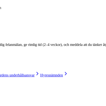
n
tlig felanmälan, ge rimlig tid (2–4 veckor), och meddela att du tänker å
rdens underhållsansvar
Hyresnämnden