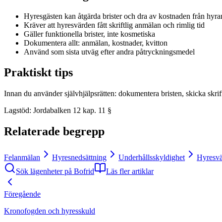
Hyresgästen kan åtgärda brister och dra av kostnaden från hyra
Kräver att hyresvärden fått skriftlig anmälan och rimlig tid
Gäller funktionella brister, inte kosmetiska
Dokumentera allt: anmälan, kostnader, kvitton
Använd som sista utväg efter andra påtryckningsmedel
Praktiskt tips
Innan du använder självhjälpsrätten: dokumentera bristen, skicka skrif
Lagstöd
:
Jordabalken 12 kap. 11 §
Relaterade begrepp
Felanmälan
Hyresnedsättning
Underhållsskyldighet
Hyresvä
Sök lägenheter på Bofrid
Läs fler artiklar
Föregående
Kronofogden och hyresskuld