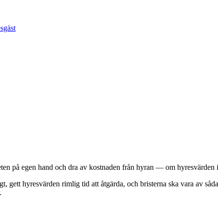
esgäst
nheten på egen hand och dra av kostnaden från hyran — om hyresvärden in
t, gett hyresvärden rimlig tid att åtgärda, och bristerna ska vara av såd
.