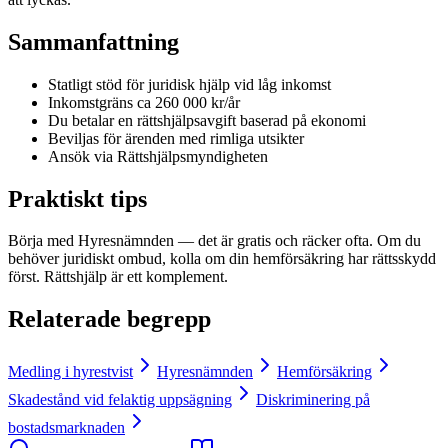
Sammanfattning
Statligt stöd för juridisk hjälp vid låg inkomst
Inkomstgräns ca 260 000 kr/år
Du betalar en rättshjälpsavgift baserad på ekonomi
Beviljas för ärenden med rimliga utsikter
Ansök via Rättshjälpsmyndigheten
Praktiskt tips
Börja med Hyresnämnden — det är gratis och räcker ofta. Om du
behöver juridiskt ombud, kolla om din hemförsäkring har rättsskydd
först. Rättshjälp är ett komplement.
Relaterade begrepp
Medling i hyrestvist
Hyresnämnden
Hemförsäkring
Skadestånd vid felaktig uppsägning
Diskriminering på
bostadsmarknaden