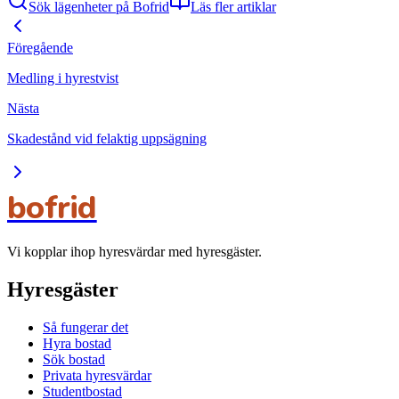
Sök lägenheter på Bofrid
Läs fler artiklar
Föregående
Medling i hyrestvist
Nästa
Skadestånd vid felaktig uppsägning
bofrid
Vi kopplar ihop hyresvärdar med hyresgäster.
Hyresgäster
Så fungerar det
Hyra bostad
Sök bostad
Privata hyresvärdar
Studentbostad