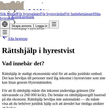
bofrid
bofrid
Hem
Sök bostad
För hyresgäster
För hyresvärdar
För fastighetsägare
Hitta
Kunskapsbank
hyresgäst
Skapa annons
Logga in
Rättshjälp i hyrestvist
Alla begrepp
Rättshjälp i hyrestvist
Vad innebär det?
Rättshjälp är statligt ekonomiskt stöd för att anlita juridiskt ombud.
Det kan beviljas till personer med låg inkomst i hyrestvister som inte
kan lösas genom Hyresnämnden.
För att få rättshjälp måste din inkomst understiga gränsen (för
närvarande ca 260 000 kr/år). Du betalar en rättshjälpsavgift baserad
på din ekonomi. Rättshjälp beviljas inte automatiskt — du måste
visa att du behöver juridisk hjälp och att ärendet har rimliga utsikter
att lyckas.