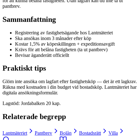
för att kunna belåna fastigheten. Utan lagfart kan du inte ta ut
pantbrev.
Sammanfattning
Registrering av fastighetsägande hos Lantmäteriet
Ska ansökas inom 3 månader efter köp
Kostar 1,5% av köpeskillingen + expeditionsavgift
Krävs för att belåna fastigheten (ta ut pantbrev)
Bevisar äganderätt officiellt
Praktiskt tips
Glöm inte ansöka om lagfart efter fastighetsköp — det är ett lagkrav.
Räkna med kostnaden i din budget vid bostadsköp. Lantmäteriet har
digitala ansökningsformulär.
Lagstöd
:
Jordabalken 20 kap.
Relaterade begrepp
Lantmäteriet
Pantbrev
Bolån
Bostadsrätt
Villa