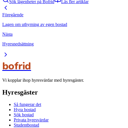
Sök lägenheter på Bofrid
Läs fler artiklar
Föregående
Lagen om uthyrning av egen bostad
Nästa
Hyresnedsättning
bofrid
Vi kopplar ihop hyresvärdar med hyresgäster.
Hyresgäster
Så fungerar det
Hyra bostad
Sök bostad
Privata hyresvärdar
Studentbostad