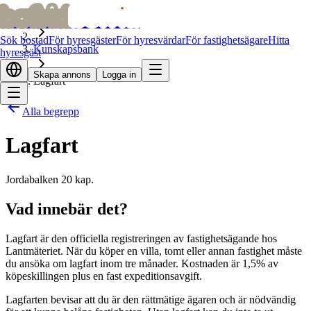
bofrid
bofrid
Hem
Sök bostad
För hyresgäster
För hyresvärdar
För fastighetsägare
Hitta
Kunskapsbank
hyresgäst
Skapa annons
Logga in
Lagfart
Alla begrepp
Lagfart
Jordabalken 20 kap.
Vad innebär det?
Lagfart är den officiella registreringen av fastighetsägande hos
Lantmäteriet. När du köper en villa, tomt eller annan fastighet måste
du ansöka om lagfart inom tre månader. Kostnaden är 1,5% av
köpeskillingen plus en fast expeditionsavgift.
Lagfarten bevisar att du är den rättmätige ägaren och är nödvändig