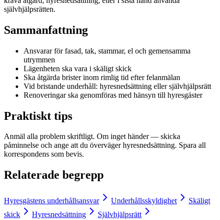
kräva åtgärd, hyresnedsättning, eller i sista hand använda
självhjälpsrätten.
Sammanfattning
Ansvarar för fasad, tak, stammar, el och gemensamma
utrymmen
Lägenheten ska vara i skäligt skick
Ska åtgärda brister inom rimlig tid efter felanmälan
Vid bristande underhåll: hyresnedsättning eller självhjälpsrätt
Renoveringar ska genomföras med hänsyn till hyresgäster
Praktiskt tips
Anmäl alla problem skriftligt. Om inget händer — skicka
påminnelse och ange att du överväger hyresnedsättning. Spara all
korrespondens som bevis.
Relaterade begrepp
Hyresgästens underhållsansvar
Underhållsskyldighet
Skäligt
skick
Hyresnedsättning
Självhjälpsrätt