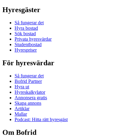
Hyresgäster
Så fungerar det
Hyra bostad
Sök bostad
Privata hyresvärdar
Studentbostad
Hyrespriser
För hyresvärdar
Så fungerar det
Bofrid Partner
Hyra ut
Hyreskalkylator
Annonsera gratis
Skapa annons
Artiklar
Mallar
Podcast: Hitta rätt hyresgäst
Om Bofrid