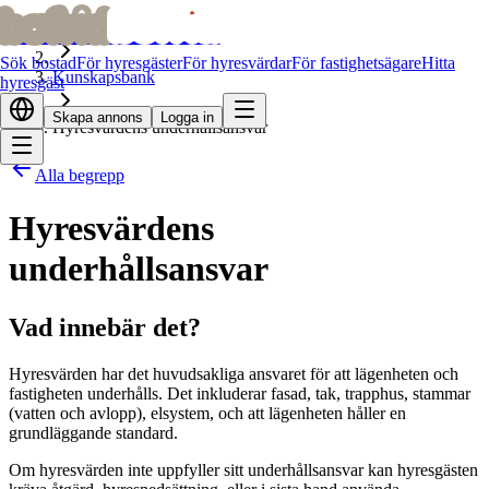
bofrid
bofrid
Hem
Sök bostad
För hyresgäster
För hyresvärdar
För fastighetsägare
Hitta
Kunskapsbank
hyresgäst
Skapa annons
Logga in
Hyresvärdens underhållsansvar
Alla begrepp
Hyresvärdens
underhållsansvar
Vad innebär det?
Hyresvärden har det huvudsakliga ansvaret för att lägenheten och
fastigheten underhålls. Det inkluderar fasad, tak, trapphus, stammar
(vatten och avlopp), elsystem, och att lägenheten håller en
grundläggande standard.
Om hyresvärden inte uppfyller sitt underhållsansvar kan hyresgästen