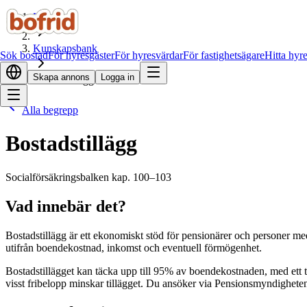
Hem
Kunskapsbank
Sök bostad
För hyresgäster
För hyresvärdar
För fastighetsägare
Hitta hyr
Skapa annons
Logga in
Bostadstillägg
Alla begrepp
Bostadstillägg
Socialförsäkringsbalken kap. 100–103
Vad innebär det?
Bostadstillägg är ett ekonomiskt stöd för pensionärer och personer me
utifrån boendekostnad, inkomst och eventuell förmögenhet.
Bostadstillägget kan täcka upp till 95% av boendekostnaden, med ett
visst fribelopp minskar tillägget. Du ansöker via Pensionsmyndighete