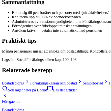
Sammanfattning
Riktar sig till pensionärer och personer med sjuk-/aktivitetsersät
Kan täcka upp till 95% av boendekostnaden
Administreras av Pensionsmyndigheten, inte Försäkringskassan
Förmögenhet över fribeloppet minskar ersättningen
Ansökan krävs — betalas inte automatiskt med pensionen
Praktiskt tips
Många pensionärer missar att ansöka om bostadstillägg. Kontrollera o
Lagstöd
:
Socialförsäkringsbalken kap. 100–103
Relaterade begrepp
Bostadsbidrag
Försäkringskassan och bostad
Seniorbostad
H
Sök lägenheter på Bofrid
Läs fler artiklar
Föregående
Bostadsbidrag