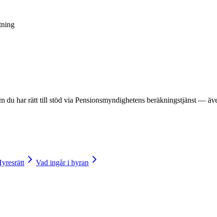
tning
m du har rätt till stöd via Pensionsmyndighetens beräkningstjänst — äv
yresrätt
Vad ingår i hyran