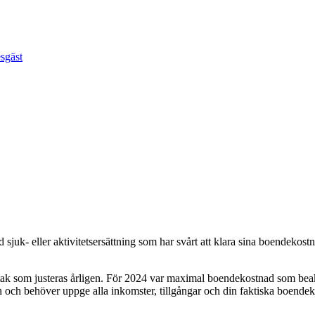
esgäst
d sjuk- eller aktivitetsersättning som har svårt att klara sina boendeko
 tak som justeras årligen. För 2024 var maximal boendekostnad som be
n och behöver uppge alla inkomster, tillgångar och din faktiska boende