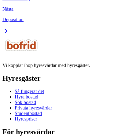
Nästa
Deposition
Vi kopplar ihop hyresvärdar med hyresgäster.
Hyresgäster
Så fungerar det
Hyra bostad
Sök bostad
Privata hyresvärdar
Studentbostad
Hyrespriser
För hyresvärdar