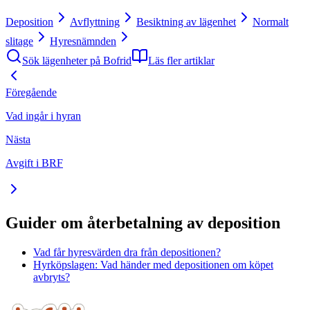
Deposition
Avflyttning
Besiktning av lägenhet
Normalt
slitage
Hyresnämnden
Sök lägenheter på Bofrid
Läs fler artiklar
Föregående
Vad ingår i hyran
Nästa
Avgift i BRF
Guider om återbetalning av deposition
Vad får hyresvärden dra från depositionen?
Hyrköpslagen: Vad händer med depositionen om köpet
avbryts?