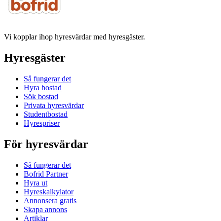
Vi kopplar ihop hyresvärdar med hyresgäster.
Hyresgäster
Så fungerar det
Hyra bostad
Sök bostad
Privata hyresvärdar
Studentbostad
Hyrespriser
För hyresvärdar
Så fungerar det
Bofrid Partner
Hyra ut
Hyreskalkylator
Annonsera gratis
Skapa annons
Artiklar