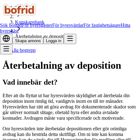
Hem
Kunskapsbank
Sök bostad
För hyresgäster
För hyresvärdar
För fastighetsägare
Hitta
hyresgäst
Återbetalning av deposition
Skapa annons
Logga in
Alla begrepp
Återbetalning av deposition
Vad innebär det?
Efter att du flyttat ut har hyresvärden skyldighet att återbetala din
deposition inom rimlig tid, vanligtvis inom en till tre månader.
Hyresvärden har rätt att göra avdrag för dokumenterade skador som
går utöver normalt slitage, obetald hyra eller andra avtalade
kostnader. Avdragen måste vara specificerade och motiverade.
Om hyresvärden inte återbetalar depositionen eller gör orimliga
avdrag kan du bestrida detta skriftligt. Om ni inte kan komma
överens kan du vända dig till Hyresnämnden för medling eller till