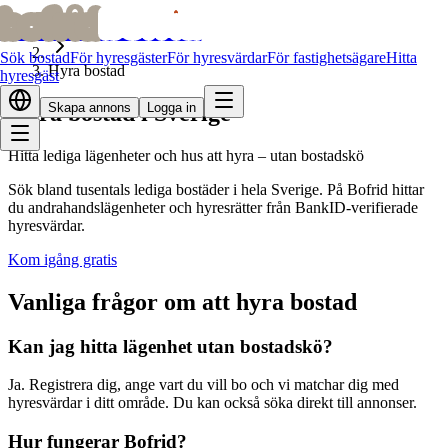
bofrid
bofrid
Hem
Sök bostad
För hyresgäster
För hyresvärdar
För fastighetsägare
Hitta
Hyra bostad
hyresgäst
Hyra bostad i Sverige
Skapa annons
Logga in
Hitta lediga lägenheter och hus att hyra – utan bostadskö
Sök bland tusentals lediga bostäder i hela Sverige. På Bofrid hittar
du andrahandslägenheter och hyresrätter från BankID-verifierade
hyresvärdar.
Kom igång gratis
Vanliga frågor om att hyra bostad
Kan jag hitta lägenhet utan bostadskö?
Ja. Registrera dig, ange vart du vill bo och vi matchar dig med
hyresvärdar i ditt område. Du kan också söka direkt till annonser.
Hur fungerar Bofrid?