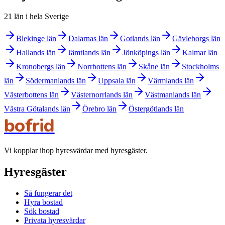
21 län i hela Sverige
Blekinge län
Dalarnas län
Gotlands län
Gävleborgs län
Hallands län
Jämtlands län
Jönköpings län
Kalmar län
Kronobergs län
Norrbottens län
Skåne län
Stockholms
län
Södermanlands län
Uppsala län
Värmlands län
Västerbottens län
Västernorrlands län
Västmanlands län
Västra Götalands län
Örebro län
Östergötlands län
bofrid
Vi kopplar ihop hyresvärdar med hyresgäster.
Hyresgäster
Så fungerar det
Hyra bostad
Sök bostad
Privata hyresvärdar