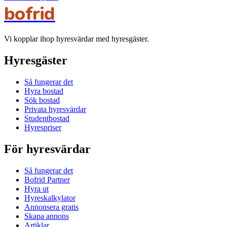
bofrid
Vi kopplar ihop hyresvärdar med hyresgäster.
Hyresgäster
Så fungerar det
Hyra bostad
Sök bostad
Privata hyresvärdar
Studentbostad
Hyrespriser
För hyresvärdar
Så fungerar det
Bofrid Partner
Hyra ut
Hyreskalkylator
Annonsera gratis
Skapa annons
Artiklar