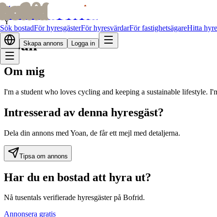
bofrid
bofrid
Alla bostadssökande
Y
Sök bostad
För hyresgäster
För hyresvärdar
För fastighetsägare
Hitta hyr
Yoan
Skapa annons
Logga in
Om mig
I'm a student who loves cycling and keeping a sustainable lifestyle. I'
Intresserad av denna hyresgäst?
Dela din annons med Yoan, de får ett mejl med detaljerna.
Tipsa om annons
Har du en bostad att hyra ut?
Nå tusentals verifierade hyresgäster på Bofrid.
Annonsera gratis